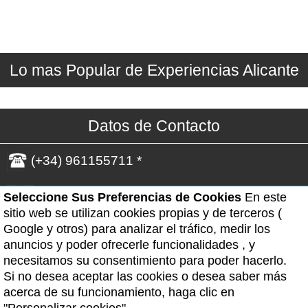
Lo mas Popular de Experiencias Alicante
Datos de Contacto
(+34) 961155711 *
WhatsApp(Solo Mensajes)*
Seleccione Sus Preferencias de Cookies
En este
sitio web se utilizan cookies propias y de terceros (
Google y otros) para analizar el tráfico, medir los
*- Horario de atención: Lunes a viernes de 09:00
anuncios y poder ofrecerle funcionalidades , y
a 19:00h. Excepto los festivos.
necesitamos su consentimiento para poder hacerlo.
Si no desea aceptar las cookies o desea saber más
Terminos de uso
| Privacidad |
Cookies
acerca de su funcionamiento, haga clic en