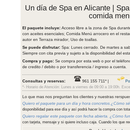
Un día de Spa en Alicante | Spa
comida menú
El paquete incluye:
Acceso libre a la zona de Spa durante
con aceites esenciales; Comida Menú arrocero en el restau
autor en Terraza mirador; Uso de toallas.
Se puede disfrutar:
Spa: Lunes cerrado. De martes a sab
Siempre con cita previa y sujeto a la disponibilidad del est
Compra y pago:
Se compra por esta web o por el teléfono 
de credito / debito o por transferencia / ingreso a cuenta.
Consultas y reservas:
961 155 711* |
Po
*- Horario de Atención: Lunes a viernes de 09:00 a 19:00h. Exce
Lo que mas nos preguntan los clientes y nuestras rerspue
Quiero el paquete para un día y hora concretos.¿Cómo sé 
disponibilidad para ese día y así podrá hacer la compra con total
Quiero regalar este paquete con fecha abierta. ¿Cómo fu
con tarjeta, mensaje y si quiere incluso caja. Cuando los que re