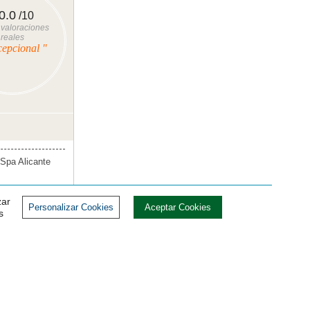
0.0
/10
valoraciones
reales
cepcional "
Spa Alicante
zar
Personalizar Cookies
Aceptar Cookies
s
Spa Alicante