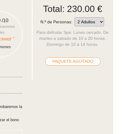
Total:
230.00
€
0
/10
N.º de Personas:
oraciones
Para disfrutar Spa: Lunes cerrado. De
les
martes a sabado de 10 a 20 horas.
cional "
Domingo de 10 a 14 horas.
iniones
.
PAQUETE AGOTADO
robaremos la
zar el bono