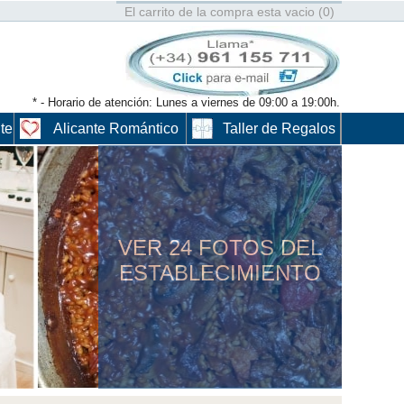
El carrito de la compra esta vacio (0)
* - Horario de atención: Lunes a viernes de 09:00 a 19:00h.
te
Alicante Romántico
Taller de Regalos
VER 24 FOTOS DEL
ESTABLECIMIENTO