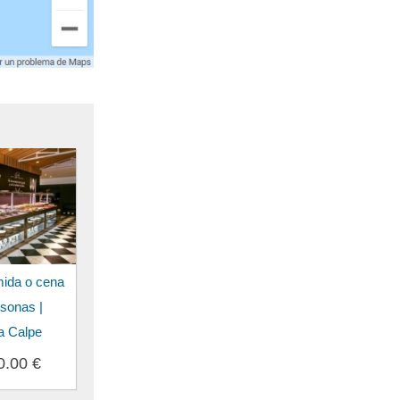
mida o cena
rsonas |
a Calpe
0.00 €