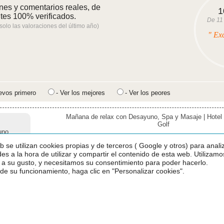
nes y comentarios reales, de
1
ntes 100% verificados.
De
11
 solo las valoraciones del último año)
" Ex
evos primero
- Ver los mejores
- Ver los peores
Mañana de relax con Desayuno, Spa y Masaje | Hotel 
Golf
uno
spa
10
Nota:
/ 10
b se utilizan cookies propias y de terceros ( Google y otros) para anali
y la
des a la hora de utilizar y compartir el contenido de esta web. Utilizamo
ente.
udas.
 a su gusto, y necesitamos su consentimiento para poder hacerlo.
e su funcionamiento, haga clic en "Personalizar cookies".
Mañana de relax con Desayuno, Spa y Masaje | Hotel 