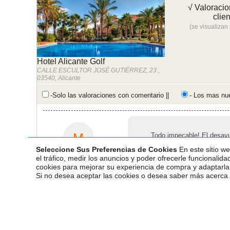
√ Valoracio
clie
(se visualizan
Hotel Alicante Golf
CALLE ESCULTOR JOSÉ GUTIÉRREZ, 23 ,
03540, Alicante
-Solo las valoraciones con comentario ||
- Los mas nu
M
Todo impecable! El desay
delicioso y abundante, el 
Seleccione Sus Preferencias de Cookies
En este sitio we
precioso, el masaje un lujo 
el tráfico, medir los anuncios y poder ofrecerle funcionalida
atención del personal excel
Macarena
Volveré y recomendare sin d
cookies para mejorar su experiencia de compra y adaptarla
06-08-2026 11:20:30
Muchas gracias ☺️
Si no desea aceptar las cookies o desea saber más acerca d
¿Ha sido útil?
👍
👎