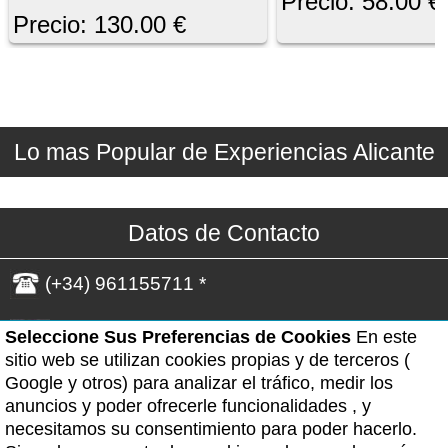
Precio: 58.00 €
Precio: 130.00 €
Lo mas Popular de Experiencias Alicante
Datos de Contacto
(+34) 961155711 *
WhatsApp(Solo Mensajes)*
Seleccione Sus Preferencias de Cookies
En este
sitio web se utilizan cookies propias y de terceros (
Google y otros) para analizar el tráfico, medir los
*- Horario de atención: Lunes a viernes de 09:00
anuncios y poder ofrecerle funcionalidades , y
a 19:00h. Excepto los festivos.
necesitamos su consentimiento para poder hacerlo.