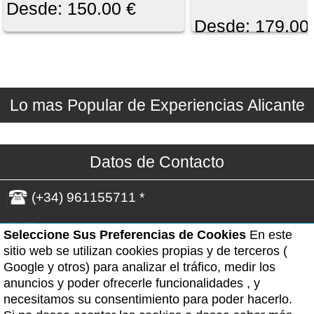
Desde: 150.00 €
Desde: 179.00
Lo mas Popular de Experiencias Alicante
Datos de Contacto
(+34) 961155711 *
WhatsApp(Solo Mensajes)*
Seleccione Sus Preferencias de Cookies
En este
sitio web se utilizan cookies propias y de terceros (
Google y otros) para analizar el tráfico, medir los
*- Horario de atención: Lunes a viernes de 09:00
anuncios y poder ofrecerle funcionalidades , y
a 19:00h. Excepto los festivos.
necesitamos su consentimiento para poder hacerlo.